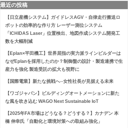
最近の投稿
【日立産機システム】ガイドレスAGV・自律走行搬送ロ
ボットの効率的な作り方 レーザー測位システム
「ICHIDAS Laser」位置検出、地図作成システム開発工
数を大幅削減
【Eplan×平田機工】世界屈指の実力派ラインビルダーは
なぜEplanを採用したのか？制御盤の設計・製造連携で生
産力を強化 製造受託の拡大も視野に
【国際電業】新たな挑戦へ─女性社長が見据える未来
【ワゴジャパン】ビルディングオートメーションに新た
な風を吹き込む WAGO Next Sustainable IoT
【2025年FA市場はどうなる？どうする？】カナデン 本
橋 伸幸氏「自動化と環境対策への取組み強化」